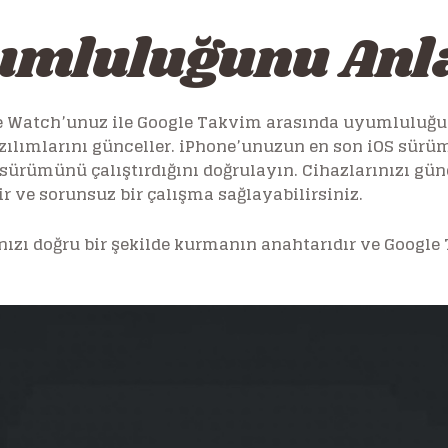
umluluğunu An
le Watch’unuz ile Google Takvim arasında uyumluluğ
zılımlarını günceller. iPhone’unuzun en son iOS sür
ürümünü çalıştırdığını doğrulayın. Cihazlarınızı gün
lir ve sorunsuz bir çalışma sağlayabilirsiniz.
zı doğru bir şekilde kurmanın anahtarıdır ve Google T