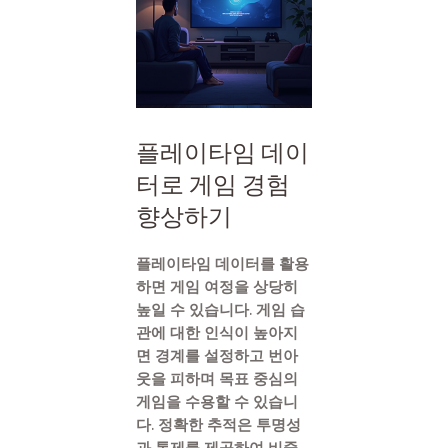
플레이타임 데이
터로 게임 경험
향상하기
플레이타임 데이터를 활용
하면 게임 여정을 상당히
높일 수 있습니다. 게임 습
관에 대한 인식이 높아지
면 경계를 설정하고 번아
웃을 피하며 목표 중심의
게임을 수용할 수 있습니
다. 정확한 추적은 투명성
과 통제를 제공하여 비중