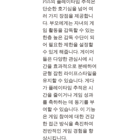
PS5의 플레이타임 추적은
단순한 호기심을 넘어 여
러 가지 장점을 제공합니
다. 부모에게는 자녀의 게
임 활동을 감독할 수 있는
한층 높은 감독 수단이 되
어 필요한 제한을 설정할
수 있게 해줍니다. 게이머
들은 다양한 관심사에 시
간을 효과적으로 분배하여
균형 잡힌 라이프스타일을
유지할 수 있습니다. 게다
가 플레이타임 추적은 시
간을 줄이거나 게임 성과
를 축하하는 데 동기를 부
여할 수 있습니다. 이 기능
은 게임 참여에 대한 건강
한 접근 방식을 촉진하여
전반적인 게임 경험을 향
상시킵니다.