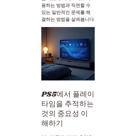
용하는 방법과 직면할 수
있는 일반적인 문제를 해
결하는 방법을 살펴봅니다.
PS5에서 플레이
타임을 추적하는
것의 중요성 이
해하기