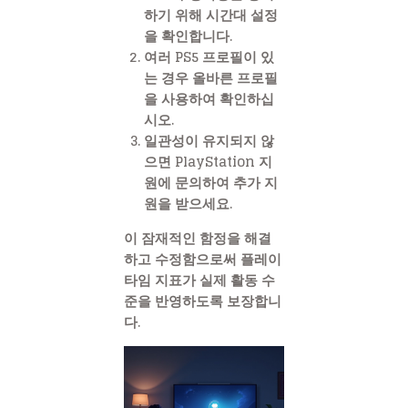
하기 위해 시간대 설정
을 확인합니다.
여러 PS5 프로필이 있
는 경우 올바른 프로필
을 사용하여 확인하십
시오.
일관성이 유지되지 않
으면 PlayStation 지
원에 문의하여 추가 지
원을 받으세요.
이 잠재적인 함정을 해결
하고 수정함으로써 플레이
타임 지표가 실제 활동 수
준을 반영하도록 보장합니
다.