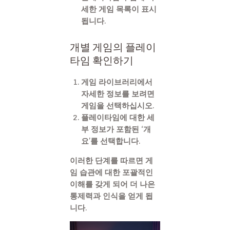
세한 게임 목록이 표시
됩니다.
개별 게임의 플레이
타임 확인하기
게임 라이브러리에서
자세한 정보를 보려면
게임을 선택하십시오.
플레이타임에 대한 세
부 정보가 포함된 ‘개
요’를 선택합니다.
이러한 단계를 따르면 게
임 습관에 대한 포괄적인
이해를 갖게 되어 더 나은
통제력과 인식을 얻게 됩
니다.