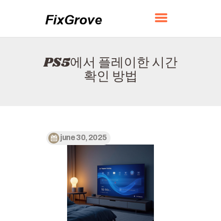
FIXGROVE
PS5에서 플레이한 시간
홈
확인 방법
소개
연락하다
정책
한국어
june 30, 2025