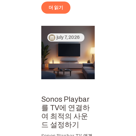
더 읽기
july 7, 2026
Sonos Playbar
를 TV에 연결하
여 최적의 사운
드 설정하기
Sonos Playbar TV 연결