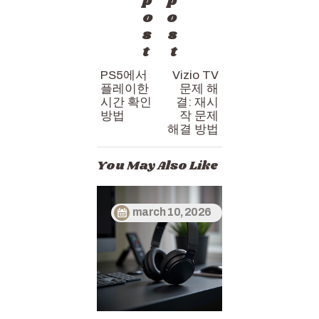
p
p
o
o
s
s
t
t
PS5에서
Vizio TV
플레이한
문제 해
시간 확인
결: 재시
방법
작 문제
해결 방법
You May Also Like
march 10, 2026