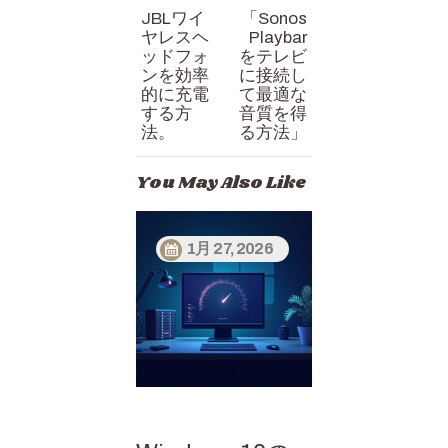
JBLワイ
「Sonos
ョ
ヤレスヘ
Playbar
ン
ッドフォ
をテレビ
ンを効率
に接続し
的に充電
て最適な
する方
音質を得
法。
る方法」
You May Also Like
1月 27, 2026