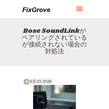
FIXGROVE
Bose SoundLinkが
ホーム
ペアリングされている
FIXGROVEについて
が接続されない場合の
お問い合わせ
対処法
プライバシーポリシー
日本語
6月 23, 2026