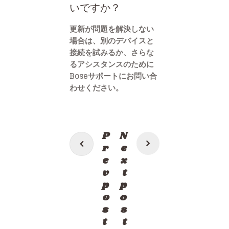
いですか？
更新が問題を解決しない
場合は、別のデバイスと
接続を試みるか、さらな
るアシスタンスのために
Boseサポートにお問い合
わせください。
投
P
N
稿
r
e
e
x
ナ
v
t
ビ
p
p
ゲ
o
o
s
s
ー
t
t
シ