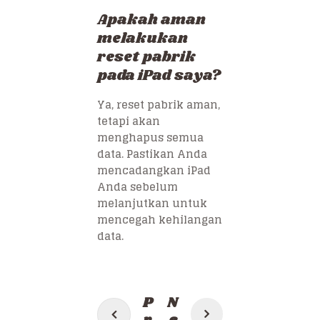
Apakah aman
melakukan
reset pabrik
pada iPad saya?
Ya, reset pabrik aman,
tetapi akan
menghapus semua
data. Pastikan Anda
mencadangkan iPad
Anda sebelum
melanjutkan untuk
mencegah kehilangan
data.
Post
P
N
navigation