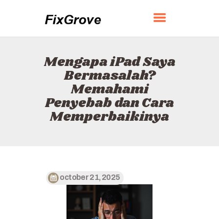
FIXGROVE
Mengapa iPad Saya
BERANDA
Bermasalah?
TENTANG
Memahami
KONTAK
Penyebab dan Cara
KEBIJAKAN
Memperbaikinya
BAHASA INDONESIA
october 21, 2025