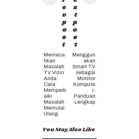
r
e
e
x
v
t
p
p
o
o
s
s
t
t
Memeca
Menggun
hkan
akan
Masalah
Smart TV
TV Vizio
sebagai
Anda:
Monitor
Cara
Kompute
Memperb
r:
aiki
Panduan
Masalah
Lengkap
Memulai
Ulang
You May Also Like