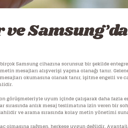
 ve Samsung’da
birçok Samsung cihazına sorunsuz bir şekilde entegre 
 metin mesajları alışverişi yapma olanağı tanır. Gel
n mesajları okumasına olanak tanır, işitme engelli ve c
lidir.
n görüşmeleriyle uyum içinde çalışarak daha fazla eriş
lar sırasında anlık mesaj teslimatına izin veren bir so
dahildir ve arama sırasında kolay metin yönetimi suna
araç olmasına rağmen, herkese uygun değildir. Avantajl