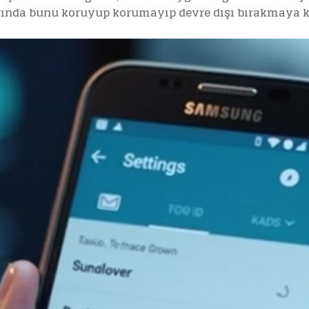
rında bunu koruyup korumayıp devre dışı bırakmaya ka