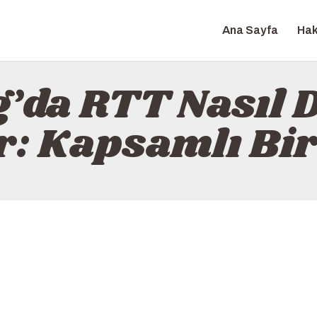
ANA SAYFA
Ana Sayfa
Hak
HAKKINDA
FIXGROVE
İLETIŞIM
da RTT Nasıl D
POLITIKA
r: Kapsamlı Bi
TÜRKÇE