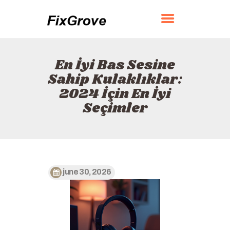
FIXGROVE
En İyi Bas Sesine
ANA SAYFA
Sahip Kulaklıklar:
HAKKINDA
2024 İçin En İyi
İLETIŞIM
Seçimler
POLITIKA
TÜRKÇE
june 30, 2026