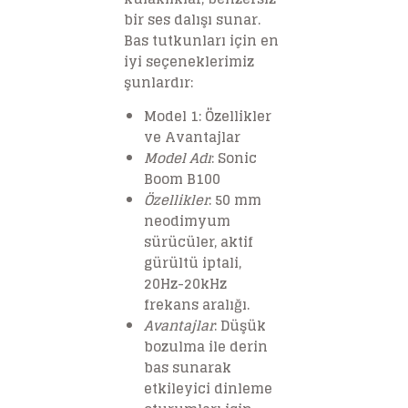
bir ses dalışı sunar.
Bas tutkunları için en
iyi seçeneklerimiz
şunlardır:
Model 1: Özellikler
ve Avantajlar
Model Adı
: Sonic
Boom B100
Özellikler
: 50 mm
neodimyum
sürücüler, aktif
gürültü iptali,
20Hz-20kHz
frekans aralığı.
Avantajlar
: Düşük
bozulma ile derin
bas sunarak
etkileyici dinleme