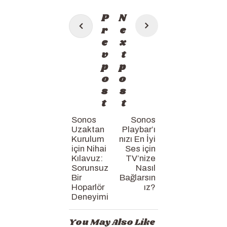
Post
P
N
navigation
r
e
e
x
v
t
p
p
o
o
s
s
t
t
Sonos
Sonos
Uzaktan
Playbar’ı
Kurulum
nızı En İyi
için Nihai
Ses için
Kılavuz:
TV’nize
Sorunsuz
Nasıl
Bir
Bağlarsın
Hoparlör
ız?
Deneyimi
You May Also Like