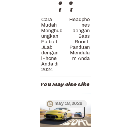
s
s
t
t
Cara
Headpho
Mudah
nes
Menghub
dengan
ungkan
Bass
Earbud
Boost:
JLab
Panduan
dengan
Mendala
iPhone
m Anda
Anda di
2024
You May Also Like
may 18, 2026