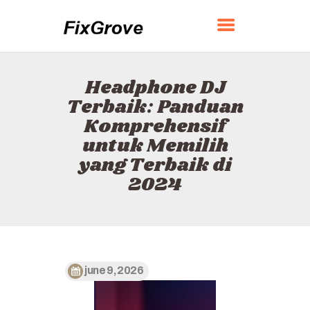
FIXGROVE
Headphone DJ
BERANDA
Terbaik: Panduan
TENTANG
Komprehensif
KONTAK
untuk Memilih
KEBIJAKAN
yang Terbaik di
BAHASA INDONESIA
2024
june 9, 2026