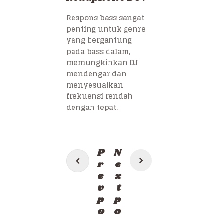
Respons bass sangat
penting untuk genre
yang bergantung
pada bass dalam,
memungkinkan DJ
mendengar dan
menyesuaikan
frekuensi rendah
dengan tepat.
Post
P
N
navigation
r
e
e
x
v
t
p
p
o
o