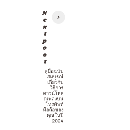
แนะแนว
N
เรื่อง
e
x
t
p
o
s
t
คู่มือฉบับ
สมบูรณ์
เกี่ยวกับ
วิธีการ
ดาวน์โหล
ดเพลงบน
โทรศัพท์
มือถือของ
คุณในปี
2024