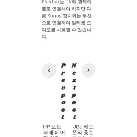
Playbar는 TV에 광케이
블로 연결해야 하지만 다
른 Sonos 장치와는 무선
으로 연결하여 멀티룸 오
디오를 사용할 수 있습니
다.
Post
P
N
navigation
r
e
e
x
v
t
p
p
o
o
s
s
t
t
HP 노트
JBL 헤드
북에 에어
폰의 충전