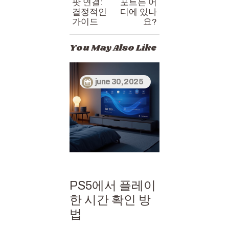
팟 연결:
포트는 어
결정적인
디에 있나
가이드
요?
You May Also Like
june 30, 2025
PS5에서 플레이
한 시간 확인 방
법