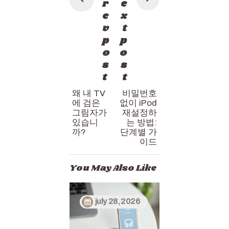
navigation
r
e
e
x
v
t
p
p
o
o
s
s
t
t
왜 내 TV
비밀번호
에 검은
없이 iPod
그림자가
재설정하
있습니
는 방법:
까?
단계별 가
이드
You May Also Like
july 28, 2026