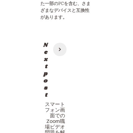
た一部のPCを含む、さま
ざまなデバイスと互換性
があります。
投
N
稿
e
x
ナ
t
ビ
p
ゲ
o
s
ー
t
シ
スマート
ョ
フォン画
ン
面での
Zoom職
場ビデオ
問題を解