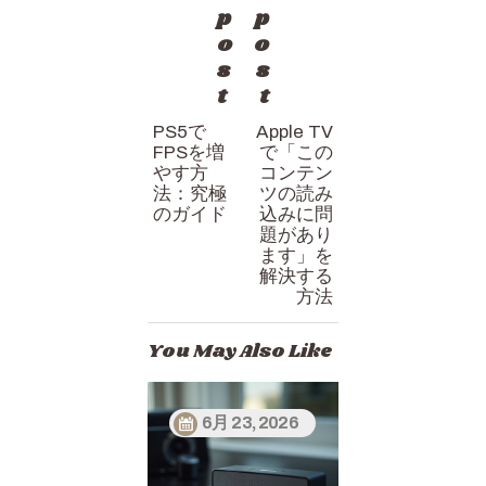
ビ
p
p
ゲ
o
o
s
s
ー
t
t
シ
PS5で
Apple TV
ョ
FPSを増
で「この
ン
やす方
コンテン
法：究極
ツの読み
のガイド
込みに問
題があり
ます」を
解決する
方法
You May Also Like
6月 23, 2026