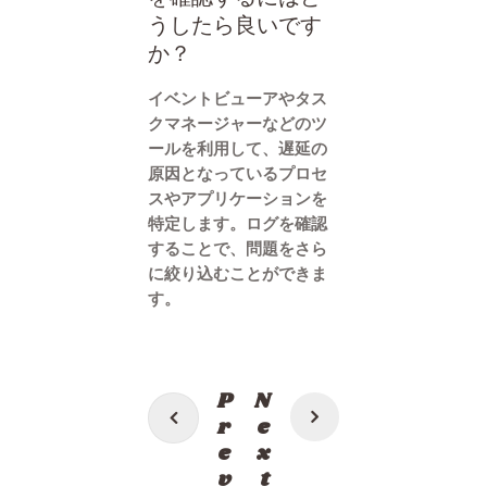
うしたら良いです
か？
イベントビューアやタス
クマネージャーなどのツ
ールを利用して、遅延の
原因となっているプロセ
スやアプリケーションを
特定します。ログを確認
することで、問題をさら
に絞り込むことができま
す。
投
P
N
稿
r
e
e
x
ナ
v
t