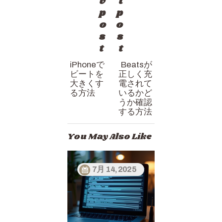
v
t
ビ
p
p
ゲ
o
o
s
s
ー
t
t
シ
iPhoneで
Beatsが
ョ
ビートを
正しく充
ン
大きくす
電されて
る方法
いるかど
うか確認
する方法
You May Also Like
7月 14, 2025