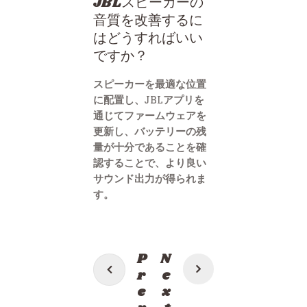
JBLスピーカーの
音質を改善するに
はどうすればいい
ですか？
スピーカーを最適な位置
に配置し、JBLアプリを
通じてファームウェアを
更新し、バッテリーの残
量が十分であることを確
認することで、より良い
サウンド出力が得られま
す。
投
P
N
稿
r
e
e
x
ナ