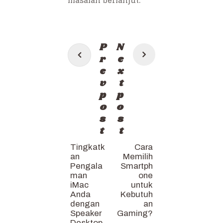
masalah berlanjut.
Post
P
N
navigation
r
e
e
x
v
t
p
p
o
o
s
s
t
t
Tingkatk
Cara
an
Memilih
Pengala
Smartph
man
one
iMac
untuk
Anda
Kebutuh
dengan
an
Speaker
Gaming?
Desktop