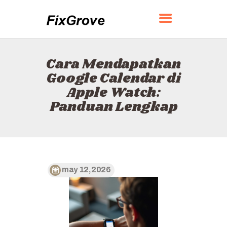
FIXGROVE
Cara Mendapatkan
BERANDA
Google Calendar di
TENTANG
Apple Watch:
KONTAK
Panduan Lengkap
KEBIJAKAN
BAHASA INDONESIA
may 12, 2026